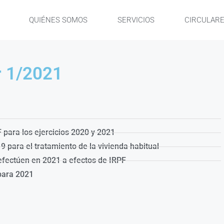
QUIÉNES SOMOS
SERVICIOS
CIRCULAR
r 1/2021
 para los ejercicios 2020 y 2021
 para el tratamiento de la vivienda habitual
 efectúen en 2021 a efectos de IRPF
para 2021